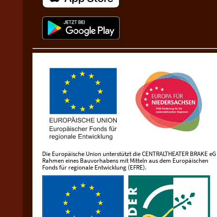
Die Europäische Union unterstützt die CENTRALTHEATER BRAKE eG
Rahmen eines Bauvorhabens mit Mitteln aus dem Europäischen
Fonds für regionale Entwicklung (EFRE).