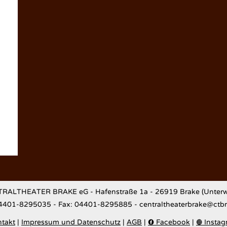
RALTHEATER BRAKE eG - Hafenstraße 1a - 26919 Brake (Unterw
04401-8295035 - Fax: 04401-8295885 - centraltheaterbrake@ctb
takt
|
Impressum und Datenschutz
|
AGB
|
Facebook
|
Instag

