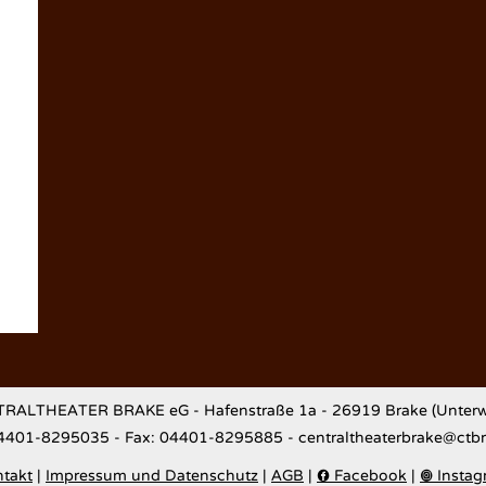
RALTHEATER BRAKE eG - Hafenstraße 1a - 26919 Brake (Unterw
04401-8295035 - Fax: 04401-8295885 - centraltheaterbrake@ctb
takt
|
Impressum und Datenschutz
|
AGB
|
Facebook
|
Instag

