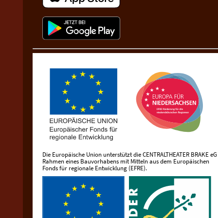
Die Europäische Union unterstützt die CENTRALTHEATER BRAKE eG
Rahmen eines Bauvorhabens mit Mitteln aus dem Europäischen
Fonds für regionale Entwicklung (EFRE).