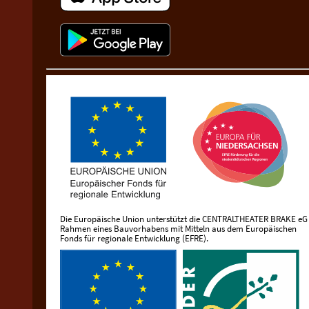
Die Europäische Union unterstützt die CENTRALTHEATER BRAKE eG
Rahmen eines Bauvorhabens mit Mitteln aus dem Europäischen
Fonds für regionale Entwicklung (EFRE).