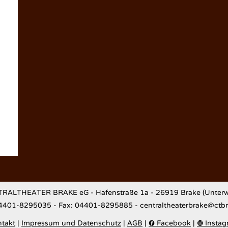
RALTHEATER BRAKE eG - Hafenstraße 1a - 26919 Brake (Unterw
04401-8295035 - Fax: 04401-8295885 - centraltheaterbrake@ctb
takt
|
Impressum und Datenschutz
|
AGB
|
Facebook
|
Instag

