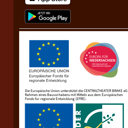
Die Europäische Union unterstützt die CENTRALTHEATER BRAKE eG
Rahmen eines Bauvorhabens mit Mitteln aus dem Europäischen
Fonds für regionale Entwicklung (EFRE).