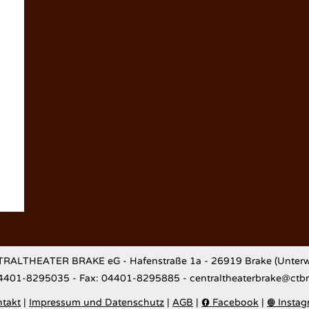
RALTHEATER BRAKE eG - Hafenstraße 1a - 26919 Brake (Unterw
04401-8295035 - Fax: 04401-8295885 - centraltheaterbrake@ctb
takt
|
Impressum und Datenschutz
|
AGB
|
Facebook
|
Instag

