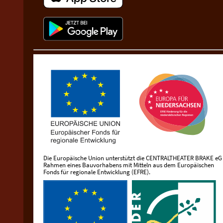
Die Europäische Union unterstützt die CENTRALTHEATER BRAKE eG
Rahmen eines Bauvorhabens mit Mitteln aus dem Europäischen
Fonds für regionale Entwicklung (EFRE).