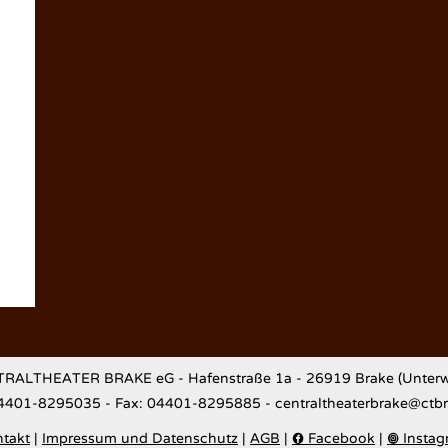
RALTHEATER BRAKE eG - Hafenstraße 1a - 26919 Brake (Unterw
04401-8295035 - Fax: 04401-8295885 - centraltheaterbrake@ctb
takt
|
Impressum und Datenschutz
|
AGB
|
Facebook
|
Instag

