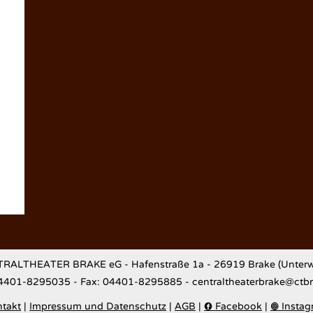
RALTHEATER BRAKE eG - Hafenstraße 1a - 26919 Brake (Unterw
04401-8295035 - Fax: 04401-8295885 - centraltheaterbrake@ctb
takt
|
Impressum und Datenschutz
|
AGB
|
Facebook
|
Instag

