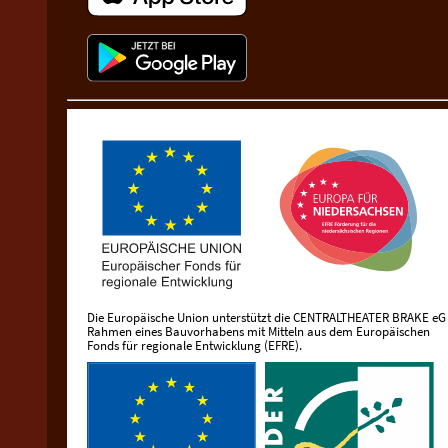
Die Europäische Union unterstützt die CENTRALTHEATER BRAKE eG
Rahmen eines Bauvorhabens mit Mitteln aus dem Europäischen
Fonds für regionale Entwicklung (EFRE).