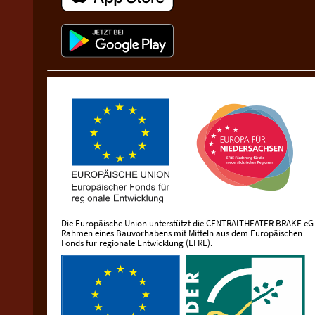
Die Europäische Union unterstützt die CENTRALTHEATER BRAKE eG
Rahmen eines Bauvorhabens mit Mitteln aus dem Europäischen
Fonds für regionale Entwicklung (EFRE).