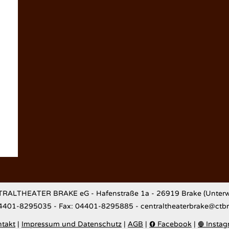
RALTHEATER BRAKE eG - Hafenstraße 1a - 26919 Brake (Unterw
04401-8295035 - Fax: 04401-8295885 - centraltheaterbrake@ctb
takt
|
Impressum und Datenschutz
|
AGB
|
Facebook
|
Instag

