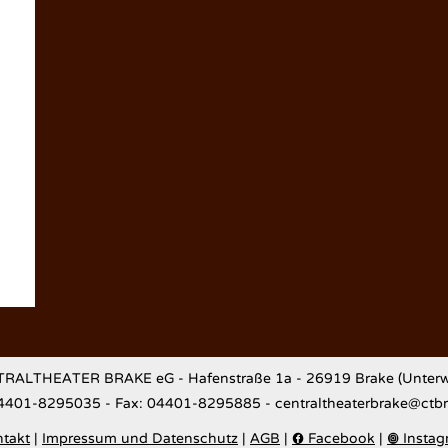
RALTHEATER BRAKE eG - Hafenstraße 1a - 26919 Brake (Unterw
04401-8295035 - Fax: 04401-8295885 - centraltheaterbrake@ctb
takt
|
Impressum und Datenschutz
|
AGB
|
Facebook
|
Instag

