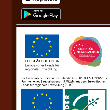
Die Europäische Union unterstützt die CENTRALTHEATER BRAKE eG
Rahmen eines Bauvorhabens mit Mitteln aus dem Europäischen
Fonds für regionale Entwicklung (EFRE).