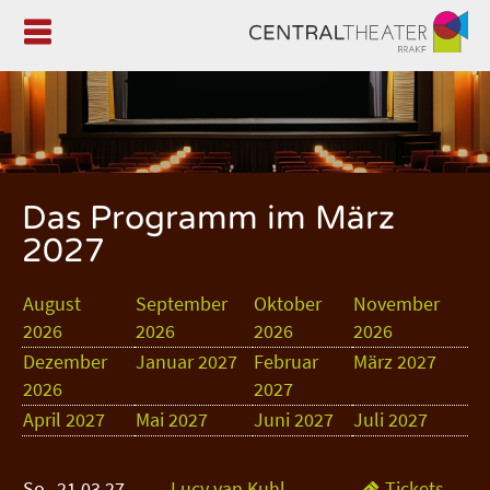

Das Programm im März
2027
August
September
Oktober
November
2026
2026
2026
2026
Dezember
Januar 2027
Februar
März 2027
2026
2027
April 2027
Mai 2027
Juni 2027
Juli 2027
So
21.03.27
Lucy van Kuhl
Tickets
